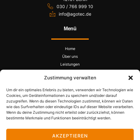
030 / 766 999 10
info@agotec.de
Menü
Home
Über uns
Leistungen
Projekte
Zustimmung verwalten
Kontakt
Um dir ein optimales Erlebnis zu bieten, verwenden wir Technologien wie
Cookies, um Geräteinformationen zu speichern und/oder darauf
zuzugreifen. Wenn du diesen Technologien zustimmst, können wir Daten
wie das Surfverhalten oder eindeutige IDs auf dieser Website verarbeiten.
Copyright © 2026 agotec Bau GmbH | Alle Rechte vorbehalten | Powered by
Wenn du deine Zustimmung nicht erteilst oder zurückziehst, können
Boldpeak
bestimmte Merkmale und Funktionen beeinträchtigt werden.
Impressum
Datenschutz
Cookie-Einstellungen
AKZEPTIEREN